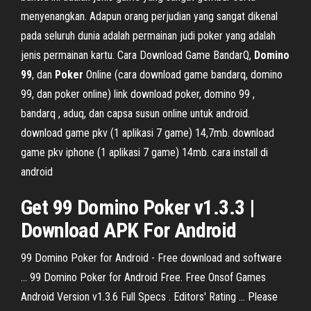
menyenangkan. Adapun orang perjudian yang sangat dikenal
pada seluruh dunia adalah permainan judi poker yang adalah
jenis permainan kartu. Cara Download Game BandarQ,
Domino
99
, dan
Poker
Online (cara download game bandarq, domino
99, dan poker online) link download poker, domino 99 ,
bandarq , aduq, dan capsa susun online untuk android.
download game pkv (1 aplikasi 7 game) 14,7mb. download
game pkv iphone (1 aplikasi 7 game) 14mb. cara install di
android
Get
99
Domino
Poker
v1.3.3 |
Download APK For
Android
99 Domino Poker for Android - Free download and software
... 99 Domino Poker for Android Free. Free Onsof Games
Android Version v1.3.6 Full Specs . Editors' Rating ... Please