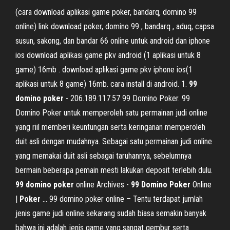
(cara download aplikasi game poker, bandarq, domino 99
online) link download poker, domino 99 , bandarq , aduq, capsa
susun, sakong, dan bandar 66 online untuk android dan iphone
ios download aplikasi game pkv android (1 aplikasi untuk 8
game) 16mb . download aplikasi game pkv iphone ios(1
aplikasi untuk 8 game) 16mb. cara install di android. 1.
99
domino
poker
- 206.189.117.57 99 Domino Poker. 99
Domino Poker untuk memperoleh satu permainan judi online
yang riil memberi keuntungan serta keringanan memperoleh
duit asli dengan mudahnya. Sebagai satu permainan judi online
yang memakai duit asli sebagai taruhannya, sebelumnya
bermain beberapa pemain mesti lakukan deposit terlebih dulu.
99
domino
poker
online Archives -
99
Domino
Poker
Online
|
Poker
... 99 domino poker online – Tentu terdapat jumlah
jenis game judi online sekarang sudah biasa semakin banyak
bahwa ini adalah jenis game yang sangat gembur serta