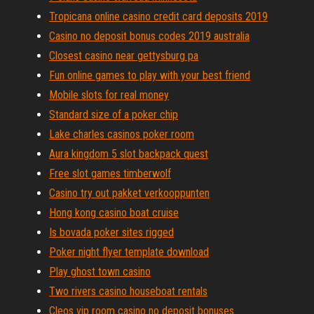
Tropicana online casino credit card deposits 2019
Casino no deposit bonus codes 2019 australia
Closest casino near gettysburg pa
Fun online games to play with your best friend
Mobile slots for real money
Standard size of a poker chip
Lake charles casinos poker room
Aura kingdom 5 slot backpack quest
Free slot games timberwolf
Casino try out pakket verkooppunten
Hong kong casino boat cruise
Is bovada poker sites rigged
Poker night flyer template download
Play ghost town casino
Two rivers casino houseboat rentals
Cleos vip room casino no deposit bonuses