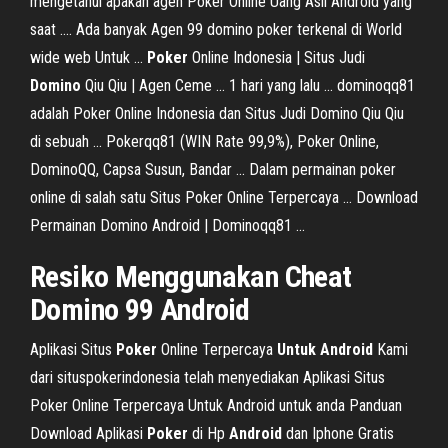
mengetahui apakah agen Poker Online Uang Asli Android yang
saat .... Ada banyak Agen 99 domino poker terkenal di World
wide web Untuk ...
Poker
Online Indonesia | Situs Judi
Domino
Qiu Qiu | Agen Ceme ... 1 hari yang lalu ... dominoqq81
adalah Poker Online Indonesia dan Situs Judi Domino Qiu Qiu
di sebuah ... Pokerqq81 (WIN Rate 99,9%), Poker Online,
DominoQQ, Capsa Susun, Bandar ... Dalam permainan poker
online di salah satu Situs Poker Online Terpercaya ... Download
Permainan Domino Android | Dominoqq81 ...
Resiko Menggunakan Cheat
Domino
99
Android
Aplikasi Situs
Poker
Online Terpercaya
Untuk
Android
Kami
dari situspokerindonesia telah menyediakan Aplikasi Situs
Poker Online Terpercaya Untuk Android untuk anda
Panduan
Download Aplikasi
Poker
di Hp
Android
dan Iphone Gratis